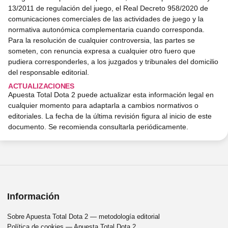
13/2011 de regulación del juego, el Real Decreto 958/2020 de
comunicaciones comerciales de las actividades de juego y la
normativa autonómica complementaria cuando corresponda.
Para la resolución de cualquier controversia, las partes se
someten, con renuncia expresa a cualquier otro fuero que
pudiera corresponderles, a los juzgados y tribunales del domicilio
del responsable editorial.
ACTUALIZACIONES
Apuesta Total Dota 2 puede actualizar esta información legal en
cualquier momento para adaptarla a cambios normativos o
editoriales. La fecha de la última revisión figura al inicio de este
documento. Se recomienda consultarla periódicamente.
Información
Sobre Apuesta Total Dota 2 — metodología editorial
Política de cookies — Apuesta Total Dota 2