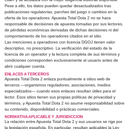
Pese a ello, los datos pueden quedar desactualizados tras
publicaciones regulatorias, parches del juego o cambios en la
oferta de los operadores. Apuesta Total Dota 2 no se hace
responsable de decisiones de apuesta tomadas por sus lectores,
de pérdidas económicas derivadas de dichas decisiones ni del
comportamiento de los operadores citados en el sitio.
Las menciones a operadores con licencia DGOJ tienen valor
descriptivo, no prescriptivo. La verificación del estado de la
licencia de un operador y la lectura completa de sus términos y
condiciones corresponden exclusivamente al usuario antes de
abrir cualquier cuenta.
ENLACES A TERCEROS
Apuesta Total Dota 2 enlaza puntualmente a sitios web de
terceros —organismos reguladores, asociaciones, medios
especializados— cuando esos enlaces resultan útiles para el
lector. Esos sitios tienen sus propias políticas de privacidad y
términos, y Apuesta Total Dota 2 no asume responsabilidad sobre
su contenido, disponibilidad o prácticas comerciales.
NORMATIVA APLICABLE Y JURISDICCIÓN
La relación entre Apuesta Total Dota 2 y sus usuarios se rige por
la legislación española. En particular, resultan aplicables la Ley