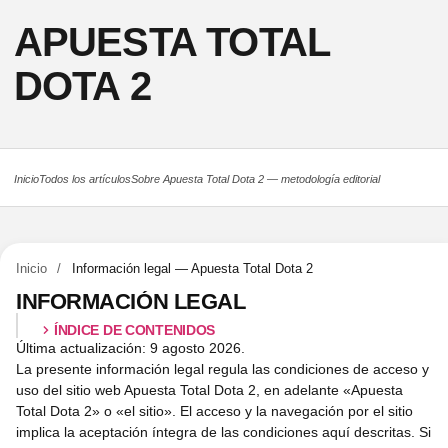
APUESTA TOTAL
DOTA 2
Inicio
Todos los artículos
Sobre Apuesta Total Dota 2 — metodología editorial
Inicio
/
Información legal — Apuesta Total Dota 2
INFORMACIÓN LEGAL
ÍNDICE DE CONTENIDOS
Última actualización: 9 agosto 2026.
La presente información legal regula las condiciones de acceso y
uso del sitio web Apuesta Total Dota 2, en adelante «Apuesta
Total Dota 2» o «el sitio». El acceso y la navegación por el sitio
implica la aceptación íntegra de las condiciones aquí descritas. Si