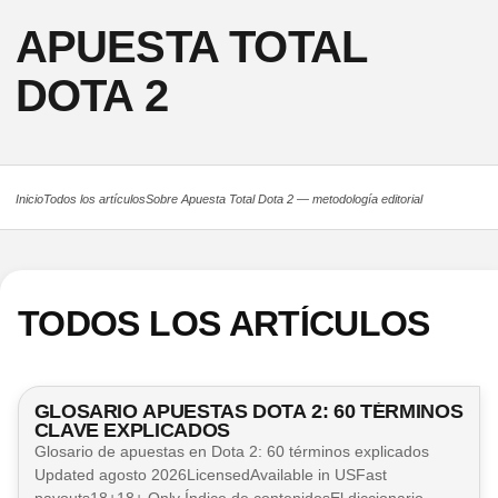
APUESTA TOTAL
DOTA 2
Inicio
Todos los artículos
Sobre Apuesta Total Dota 2 — metodología editorial
TODOS LOS ARTÍCULOS
GLOSARIO APUESTAS DOTA 2: 60 TÉRMINOS
CLAVE EXPLICADOS
Glosario de apuestas en Dota 2: 60 términos explicados
Updated agosto 2026LicensedAvailable in USFast
payouts18+18+ Only Índice de contenidosEl diccionario…