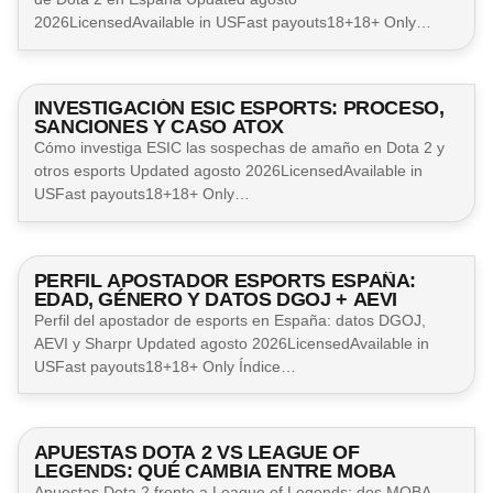
2026LicensedAvailable in USFast payouts18+18+ Only…
INVESTIGACIÓN ESIC ESPORTS: PROCESO,
SANCIONES Y CASO ATOX
Cómo investiga ESIC las sospechas de amaño en Dota 2 y
otros esports Updated agosto 2026LicensedAvailable in
USFast payouts18+18+ Only…
PERFIL APOSTADOR ESPORTS ESPAÑA:
EDAD, GÉNERO Y DATOS DGOJ + AEVI
Perfil del apostador de esports en España: datos DGOJ,
AEVI y Sharpr Updated agosto 2026LicensedAvailable in
USFast payouts18+18+ Only Índice…
APUESTAS DOTA 2 VS LEAGUE OF
LEGENDS: QUÉ CAMBIA ENTRE MOBA
Apuestas Dota 2 frente a League of Legends: dos MOBA,