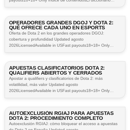
OPERADORES GRANDES DGOJ Y DOTA 2:
QUÉ OFRECE CADA UNO EN ESPORTS
Oferta de Dota 2 en los grandes operadores DGOJ:
cobertura y profundidad Updated agosto
2026LicensedAvailable in USFast payouts18+18+ Only
Índice…
APUESTAS CLASIFICATORIOS DOTA 2:
QUALIFIERS ABIERTOS Y CERRADOS
Apostar a qualifiers y clasificatorios de Dota 2: más
volatilidad, más valor Updated agosto
2026LicensedAvailable in USFast payouts18+18+ Only
Índice…
AUTOEXCLUSIÓN RGIAJ PARA APUESTAS
DOTA 2: PROCEDIMIENTO COMPLETO
Autoexclusión RGIAJ: cómo bloquear el acceso a apuestas
de Dota 2 en España Updated agosto